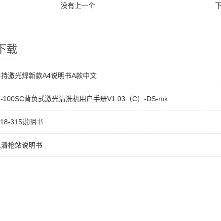
没有上一个
下载
持激光焊新款A4说明书A款中文
C-100SC背负式激光清洗机用户手册V1.03（C）-DS-mk
218-315说明书
人清枪站说明书